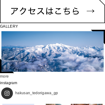
GALLERY
more
instagram
hakusan_tedorigawa_gp