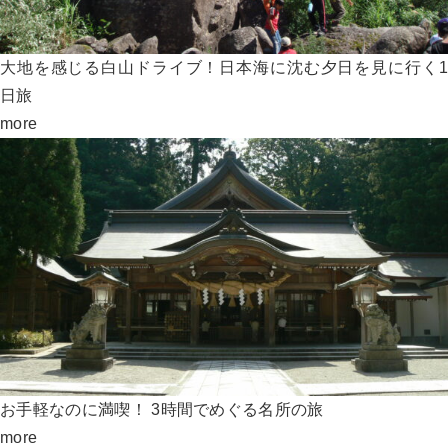
大地を感じる白山ドライブ！日本海に沈む夕日を見に行く1
日旅
more
お手軽なのに満喫！ 3時間でめぐる名所の旅
more