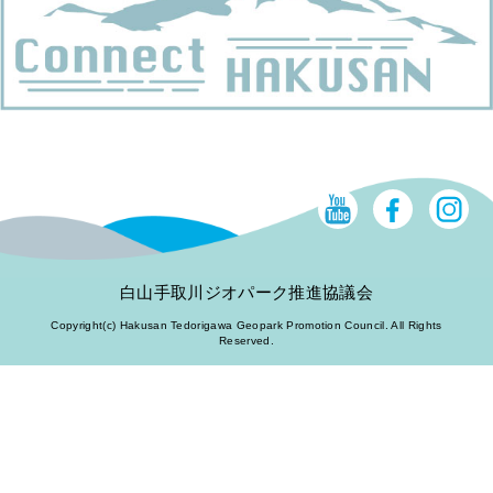
白山手取川ジオパーク推進協議会
Copyright(c) Hakusan Tedorigawa Geopark Promotion Council. All Rights
Reserved.