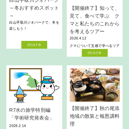
白山手取川ジオパーク
～冬おすすめスポット
【開催終了】知って、
～
見て、食べて学ぶ ク
白山手取川ジオパークで、冬を
マと私たちのこれから
楽しもう！
を考えるツアー
2026.4.12
more
クマについて五感で学べるツア
ー
more
【開催終了】秋の尾添
R7水の旅学特別編
地域の散策と報恩講料
「学術研究発表会」
理
2026.2.14