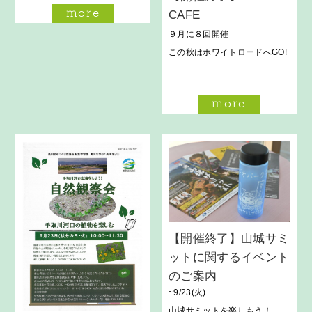
more
CAFE
９月に８回開催
この秋はホワイトロードへGO!
more
【開催終了】山城サミ
ットに関するイベント
のご案内
~9/23(火)
山城サミットを楽しもう！