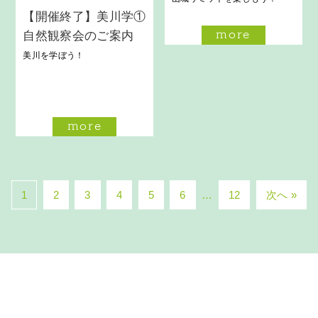
【開催終了】美川学①
more
自然観察会のご案内
美川を学ぼう！
more
1
2
3
4
5
6
…
12
次へ »