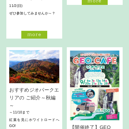
more
11/2(日)
ぜひ参加してみませんか～？
more
おすすめジオパークエ
リアの ご紹介～秋編
～
～11/10まで
紅葉を見にホワイトロードへ
GO!
【開催終了】GEO