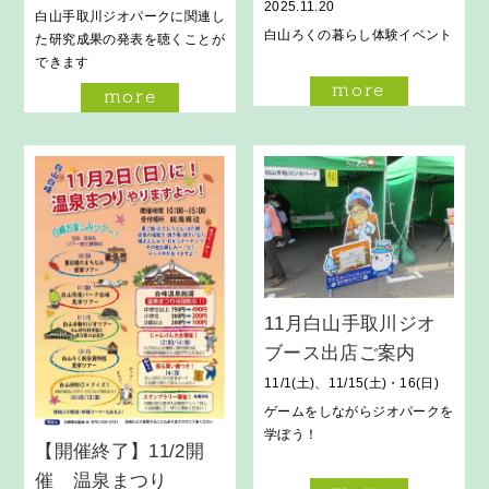
2025.11.20
白山手取川ジオパークに関連し
白山ろくの暮らし体験イベント
た研究成果の発表を聴くことが
できます
more
more
11月白山手取川ジオ
ブース出店ご案内
11/1(土)、11/15(土)・16(日)
ゲームをしながらジオパークを
学ぼう！
【開催終了】11/2開
催 温泉まつり