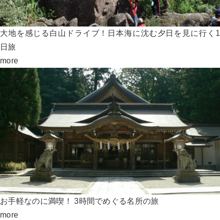
大地を感じる白山ドライブ！日本海に沈む夕日を見に行く1
日旅
more
お手軽なのに満喫！ 3時間でめぐる名所の旅
more