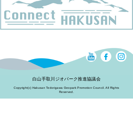
白山手取川ジオパーク推進協議会
Copyright(c) Hakusan Tedorigawa Geopark Promotion Council. All Rights
Reserved.