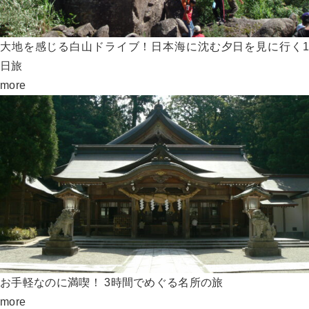
大地を感じる白山ドライブ！日本海に沈む夕日を見に行く1
日旅
more
お手軽なのに満喫！ 3時間でめぐる名所の旅
more