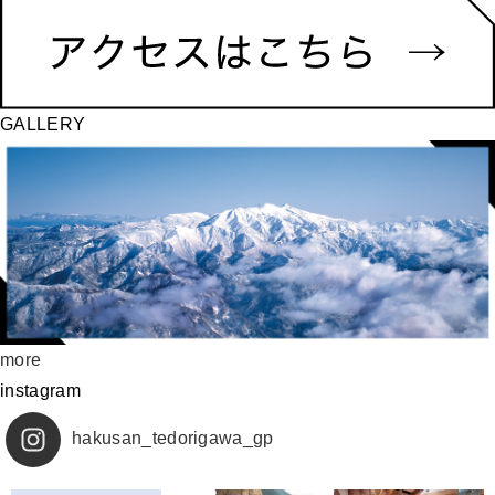
GALLERY
more
instagram
hakusan_tedorigawa_gp