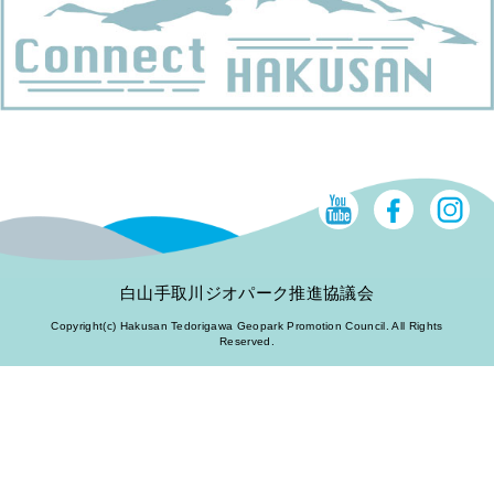
白山手取川ジオパーク推進協議会
Copyright(c) Hakusan Tedorigawa Geopark Promotion Council. All Rights
Reserved.