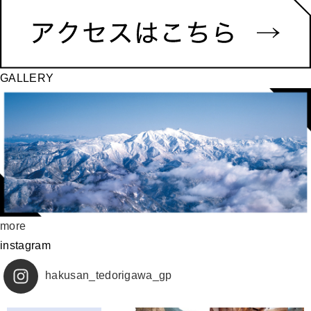
GALLERY
more
instagram
hakusan_tedorigawa_gp