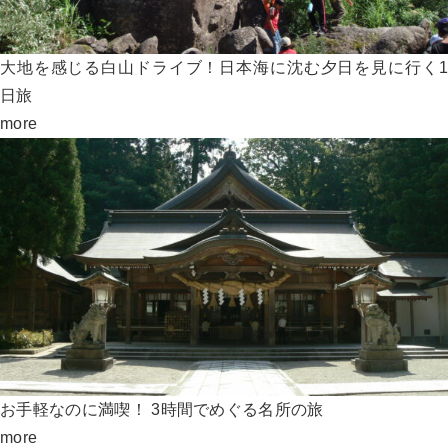
大地を感じる白山ドライブ！日本海に沈む夕日を見に行く1
日旅
more
お手軽なのに満喫！ 3時間でめぐる名所の旅
more