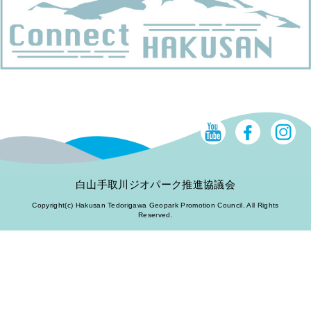
白山手取川ジオパーク推進協議会
Copyright(c) Hakusan Tedorigawa Geopark Promotion Council. All Rights
Reserved.