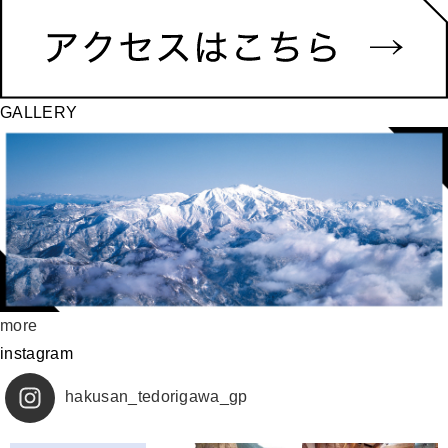
GALLERY
more
instagram
hakusan_tedorigawa_gp