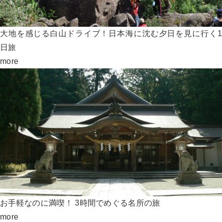
大地を感じる白山ドライブ！日本海に沈む夕日を見に行く1
日旅
more
お手軽なのに満喫！ 3時間でめぐる名所の旅
more