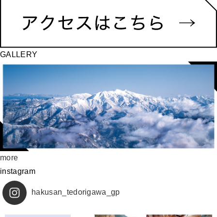
GALLERY
more
instagram
hakusan_tedorigawa_gp