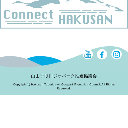
白山手取川ジオパーク推進協議会
Copyright(c) Hakusan Tedorigawa Geopark Promotion Council. All Rights
Reserved.