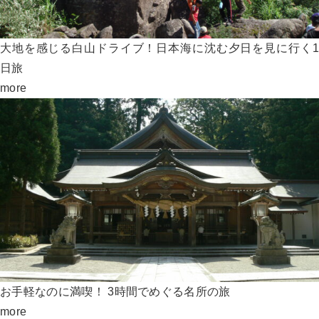
大地を感じる白山ドライブ！日本海に沈む夕日を見に行く1
日旅
more
お手軽なのに満喫！ 3時間でめぐる名所の旅
more