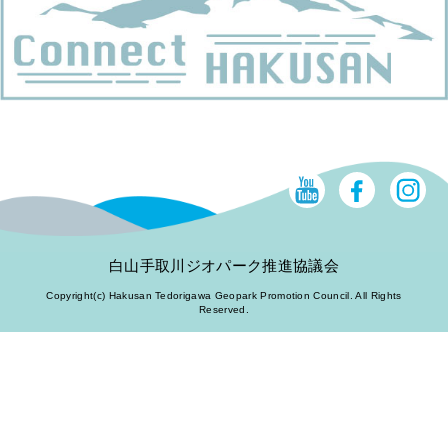
白山手取川ジオパーク推進協議会
Copyright(c) Hakusan Tedorigawa Geopark Promotion Council. All Rights
Reserved.