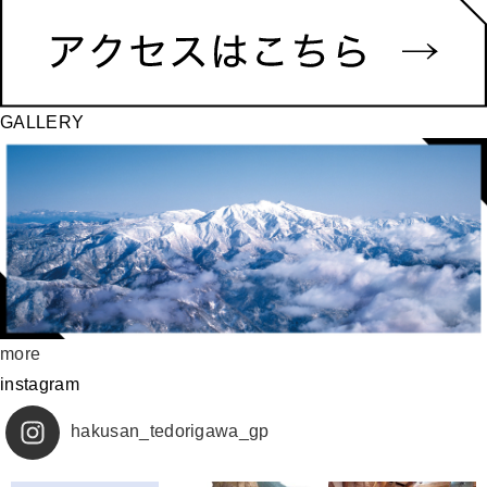
GALLERY
more
instagram
hakusan_tedorigawa_gp