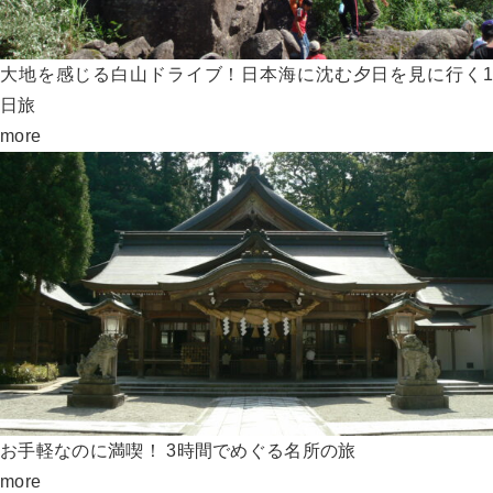
大地を感じる白山ドライブ！日本海に沈む夕日を見に行く1
日旅
more
お手軽なのに満喫！ 3時間でめぐる名所の旅
more