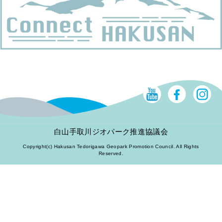
白山手取川ジオパーク推進協議会
Copyright(c) Hakusan Tedorigawa Geopark Promotion Council. All Rights
Reserved.