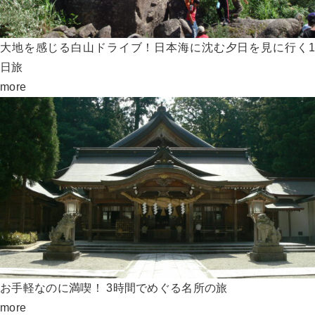
大地を感じる白山ドライブ！日本海に沈む夕日を見に行く1
日旅
more
お手軽なのに満喫！ 3時間でめぐる名所の旅
more