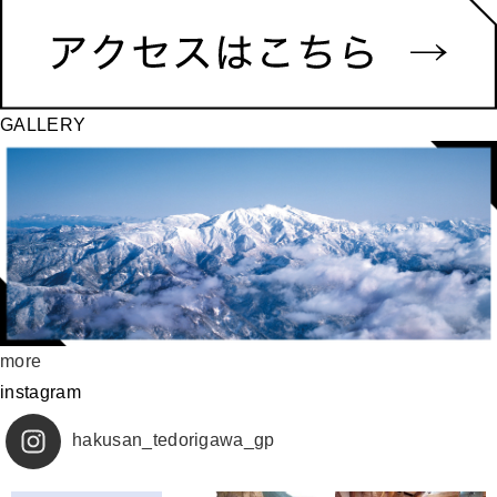
GALLERY
more
instagram
hakusan_tedorigawa_gp