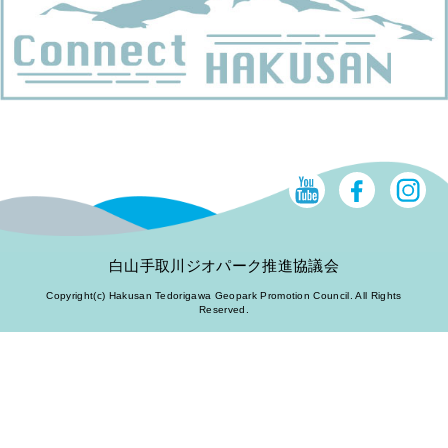
白山手取川ジオパーク推進協議会
Copyright(c) Hakusan Tedorigawa Geopark Promotion Council. All Rights
Reserved.