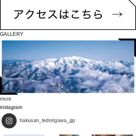
GALLERY
more
instagram
hakusan_tedorigawa_gp