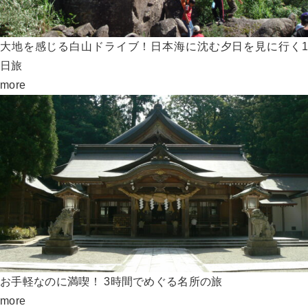
大地を感じる白山ドライブ！日本海に沈む夕日を見に行く1
日旅
more
お手軽なのに満喫！ 3時間でめぐる名所の旅
more