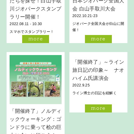
たちを探せ！白山手取
日本ジオパーク全国大
川ジオパークスタンプ
会 白山手取川大会
2022.10.21-23
ラリー開催！
ジオパーク全国大会が白山に開
2022.08.11 - 10.30
催！
スマホでスタンプラリー！
more
more
「開催終了」～ライン
旅日記の印象～ ナオ
ハイム氏講演会
2022.9.25
ライン博士の日記を紐解く
more
「開催終了」ノルディ
ックウォーキング：ゴ
ンドラに乗って桧の巨