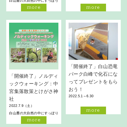
白山麓の大自然の中にすっぽり
包まれてみませんか？
more
more
「開催終了」白山恐竜
パーク白峰で化石にな
「開催終了」ノルディ
ってプレゼントをもら
ックウォーキング：中
おう！
宮集落散策とけがさ神
2022.5.1～6.30
社
2022.7.9（土）
more
白山麓の大自然の中にすっぽり
包まれてみませんか？
more