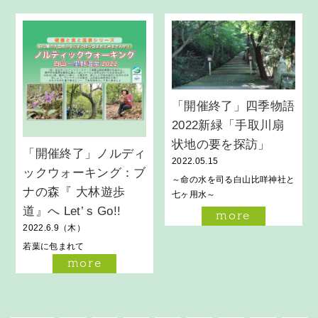
「開催終了」四季物語
2022新緑「手取川扇
状地の要を探訪」
「開催終了」ノルディ
2022.05.15
ックウォーキング：ブ
～命の水を司る白山比咩神社と
ナの森『 大林遊歩
七ヶ用水～
道』へ Let’ s Go!!
more
2022.6.9（木）
若葉に包まれて
more