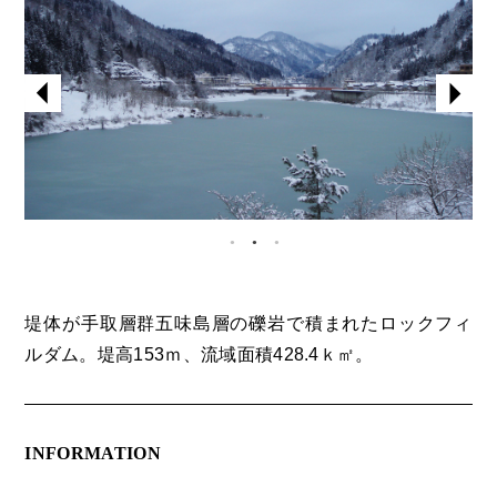
堤体が手取層群五味島層の礫岩で積まれたロックフィ
ルダム。堤高153ｍ、流域面積428.4ｋ㎡。
INFORMATION