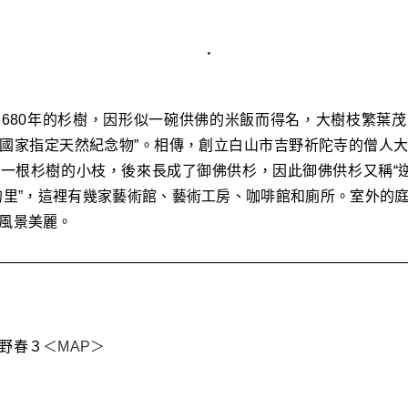
680年的杉樹，因形似一碗供佛的米飯而得名，大樹枝繁葉
是“國家指定天然紀念物”。相傳，創立白山市吉野祈陀寺的僧人
一根杉樹的小枝，後來長成了御佛供杉，因此御佛供杉又稱“逆
的里”，這裡有幾家藝術館、藝術工房、咖啡館和廁所。室外的
風景美麗。
野春３
＜MAP＞