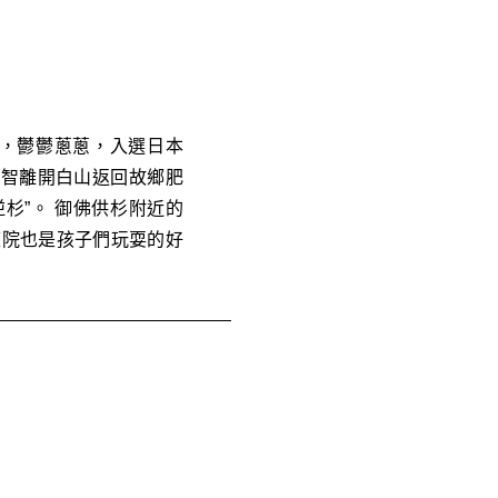
茂，鬱鬱蔥蔥，入選日本
大智離開白山返回故鄉肥
杉”。 御佛供杉附近的
庭院也是孩子們玩耍的好