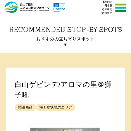
English
日本語
简体中文
繁體中文
RECOMMENDED STOP-BY SPOTS
おすすめの立ち寄りスポット
▼
白山ゲビンデ/アロマの里＠獅
子吼
関連商品
海と扇状地のエリア